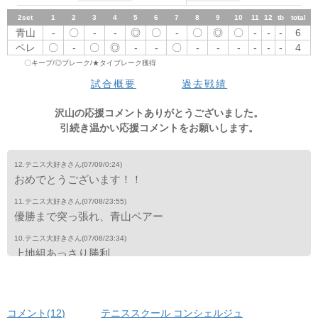
2set
1
1set
2
1
3
2
3
4
4
5
5
6
6
7
7
8
8
9
10
9
11
12
10
tb
total
11
12
tb
total
青山
-
青山
〇
◎
-
〇
-
-
-
◎
-
〇
〇
-
-
〇
〇
◎
〇
◎
-
-
〇
-
6
-
-
-
6
ペレ
〇
ペレ
-
-
〇
-
〇
◎
◎
-
〇
-
-
〇
〇
-
-
-
-
-
-
-
-
-
4
-
-
-
4
〇キープ/◎ブレーク/★タイブレーク獲得
3set
1
2
3
4
5
6
7
8
9
10
11
12
tb
total
試合概要
過去戦績
青山
-
-
-
-
-
-
-
-
-
-
-
-
-
0
ペレ
-
-
-
-
-
-
-
-
-
-
-
-
-
0
沢山の応援コメントありがとうございました。
引続き温かい応援コメントをお願いします。
12.テニス大好きさん
(07/09/0:24)
おめでとうございます！！
11.テニス大好きさん
(07/08/23:55)
優勝まで突っ張れ、青山ペアー
10.テニス大好きさん
(07/08/23:34)
上地組あっさり勝利
9.テニス大好きさん
(07/08/23:09)
小さい2人、凄い！頑張って
コメント(12
)
テニススクール コンシェルジュ
8.テニス大好きさん
(07/08/22:04)