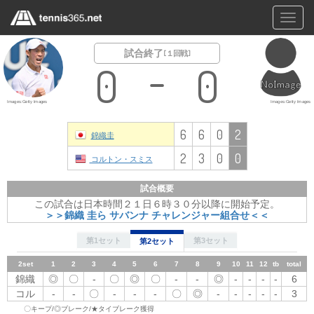
Toggl
navig
試合終了
[ １回戦 ]
0
0
Images:Getty Images
Images:Getty Images
6
6
0
2
錦織圭
2
3
0
0
コルトン・スミス
試合概要
この試合は日本時間２１日６時３０分以降に開始予定。
＞＞錦織 圭ら サバンナ チャレンジャー組合せ＜＜
第1セット
第3セット
第2セット
2set
1
1set
2
1
3
2
4
3
4
5
5
6
6
7
7
8
8
9
10
11
9
12
10
tb
total
11
12
tb
total
錦織
◎
錦織
〇
-
-
〇
〇
◎
〇
◎
-
〇
〇
◎
-
〇
-
-
-
◎
-
-
-
-
-
6
-
-
6
コル
-
コル
-
〇
〇
-
-
-
-
-
〇
-
-
〇
-
-
◎
-
-
-
-
-
-
-
-
2
-
-
3
〇キープ/◎ブレーク/★タイブレーク獲得