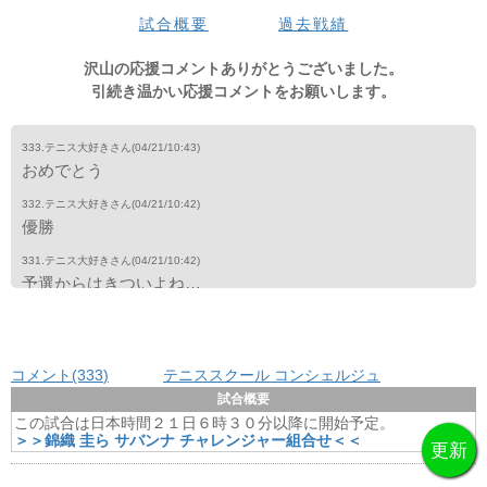
3set
1
2
3
4
5
6
7
8
9
10
11
12
tb
total
試合概要
過去戦績
錦織
-
-
-
-
-
-
-
-
-
-
-
-
-
0
コル
-
-
-
-
-
-
-
-
-
-
-
-
-
0
沢山の応援コメントありがとうございました。
引続き温かい応援コメントをお願いします。
333.テニス大好きさん
(04/21/10:43)
おめでとう
332.テニス大好きさん
(04/21/10:42)
優勝
331.テニス大好きさん
(04/21/10:42)
予選からはきついよね…
330.テニス大好きさん
(04/21/10:41)
せめてチャレンジャーダイレクトインまで戻って欲しい
コメント(333
)
テニススクール コンシェルジュ
329.テニス大好きさん
(04/21/10:41)
ずーっと応援したい
試合概要
この試合は日本時間２１日６時３０分以降に開始予定。
328.テニス大好きさん
(04/21/10:40)
＞＞錦織 圭ら サバンナ チャレンジャー組合せ＜＜
ありがとう！ずっと応援するよー
327.テニス大好きさん
(04/21/10:39)