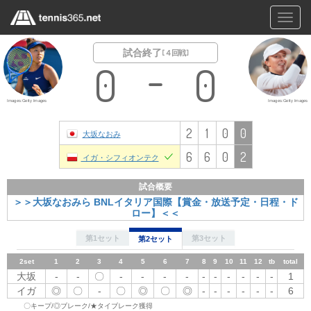
Toggl
navig
試合終了
[ ４回戦 ]
0
0
Images:Getty Images
Images:Getty Images
2
1
0
0
大坂なおみ
6
6
0
2
イガ・シフィオンテク
試合概要
＞＞大坂なおみら BNLイタリア国際【賞金・放送予定・日程・ド
ロー】＜＜
第1セット
第3セット
第2セット
2set
1
1set
2
1
3
2
3
4
4
5
5
6
6
7
8
7
9
8
10
9
11
12
10
tb
11
total
12
tb
total
大坂
-
大坂
-
-
〇
-
〇
-
◎
-
-
-
-
-
-
-
-
-
-
-
-
-
-
-
-
2
-
-
1
イガ
◎
イガ
〇
◎
〇
-
-
〇
-
◎
◎
〇
〇
◎
〇
◎
-
-
-
-
-
-
-
-
-
6
-
-
6
〇キープ/◎ブレーク/★タイブレーク獲得