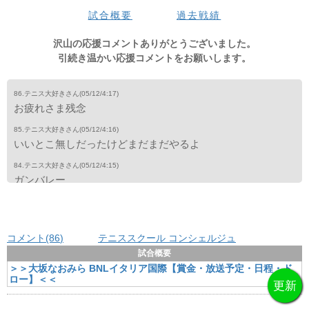
3set
1
2
3
4
5
6
7
8
9
10
11
12
tb
total
試合概要
過去戦績
大坂
-
-
-
-
-
-
-
-
-
-
-
-
-
0
イガ
-
-
-
-
-
-
-
-
-
-
-
-
-
0
沢山の応援コメントありがとうございました。
引続き温かい応援コメントをお願いします。
86.テニス大好きさん
(05/12/4:17)
お疲れさま残念
85.テニス大好きさん
(05/12/4:16)
いいとこ無しだったけどまだまだやるよ
84.テニス大好きさん
(05/12/4:15)
ガンバレー
83.テニス大好きさん
(05/12/4:12)
アキラメルナー
コメント(86
)
テニススクール コンシェルジュ
82.テニス大好きさん
(05/12/4:09)
イケー
試合概要
＞＞大坂なおみら BNLイタリア国際【賞金・放送予定・日程・ド
81.テニス大好きさん
(05/12/4:09)
ロー】＜＜
やられぱなしやん
80.テニス大好きさん
(05/12/4:04)