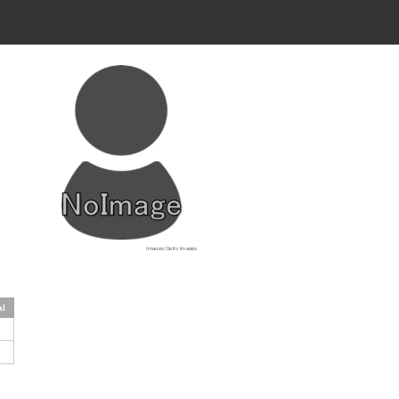
Images:Getty Images
al