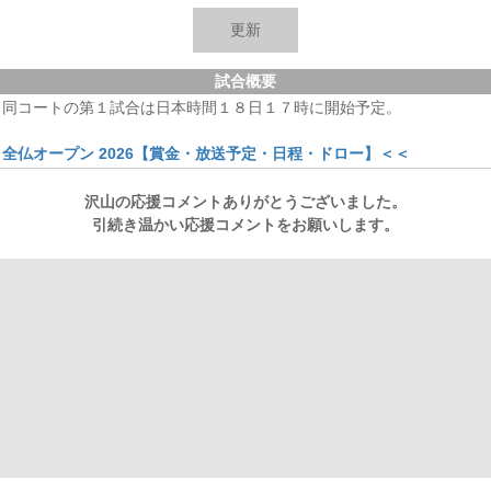
綿貫
-
-
-
-
-
-
-
-
-
-
-
-
-
0
フェ
-
-
-
-
-
-
-
-
-
-
-
-
-
0
試合概要
。同コートの第１試合は日本時間１８日１７時に開始予定。
全仏オープン 2026【賞金・放送予定・日程・ドロー】＜＜
沢山の応援コメントありがとうございました。
引続き温かい応援コメントをお願いします。