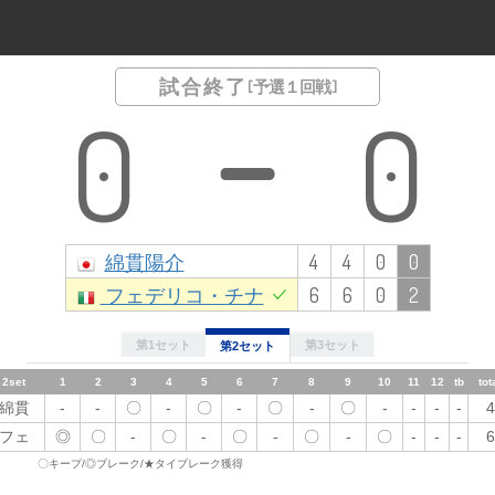
試合終了
[ 予選１回戦 ]
0
0
綿貫陽介
4
4
0
0
フェデリコ・チナ
6
6
0
2
第1セット
第3セット
第2セット
2set
1
1set
2
1
3
2
3
4
4
5
5
6
6
7
7
8
8
9
10
9
11
12
10
tb
total
11
12
tb
tot
綿貫
-
綿貫
-
〇
〇
-
-
-
-
〇
-
◎
-
-
〇
◎
-
〇
〇
-
-
-
-
-
-
4
-
-
4
フェ
◎
フェ
〇
-
-
〇
◎
〇
〇
-
◎
〇
-
◎
-
-
〇
-
〇
-
-
〇
-
-
-
6
-
-
6
〇キープ/◎ブレーク/★タイブレーク獲得
3set
1
2
3
4
5
6
7
8
9
10
11
12
tb
total