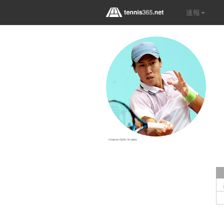
速報
Images:Getty Images