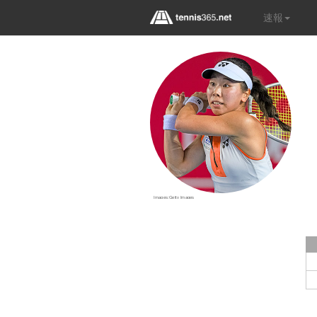
速報
Images:Getty Images