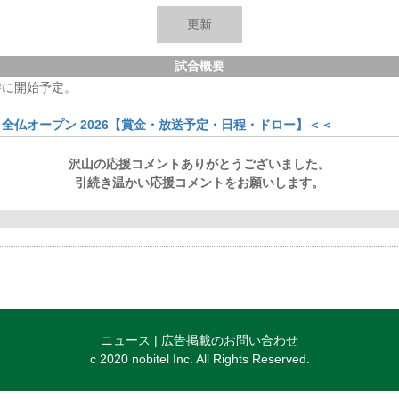
坂詰
-
-
-
-
-
-
-
-
-
-
-
-
-
0
マノ
-
-
-
-
-
-
-
-
-
-
-
-
-
0
試合概要
時に開始予定。
全仏オープン 2026【賞金・放送予定・日程・ドロー】＜＜
沢山の応援コメントありがとうございました。
引続き温かい応援コメントをお願いします。
ニュース
|
広告掲載のお問い合わせ
c 2020 nobitel Inc. All Rights Reserved.