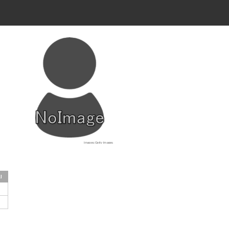
Images:Getty Images
l