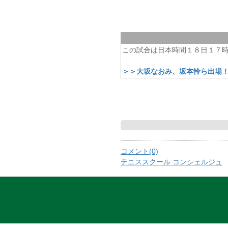
この試合は日本時間１８日１７
＞＞大坂なおみ、坂本怜ら出場！
コメント(0)
テニススクール コンシェルジュ