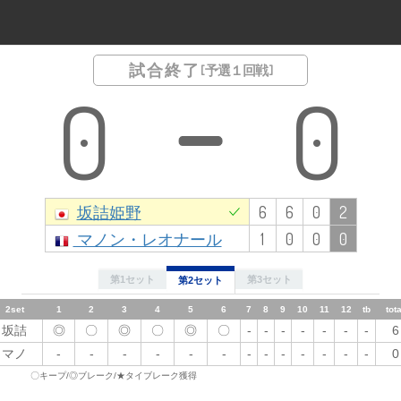
試合終了
[ 予選１回戦 ]
0
0
坂詰姫野
6
6
0
2
マノン・レオナール
1
0
0
0
第1セット
第3セット
第2セット
2set
1
1set
2
1
2
3
3
4
4
5
5
6
6
7
7
8
9
8
10
9
11
10
12
tb
11
total
12
tb
tota
坂詰
◎
坂詰
〇
〇
◎
◎
〇
〇
◎
〇
◎
-
〇
〇
-
-
-
-
-
-
-
-
-
-
-
6
-
-
6
マノ
-
マノ
-
-
-
-
-
-
-
-
-
〇
-
-
-
-
-
-
-
-
-
-
-
-
-
1
-
-
0
〇キープ/◎ブレーク/★タイブレーク獲得
3set
1
2
3
4
5
6
7
8
9
10
11
12
tb
total