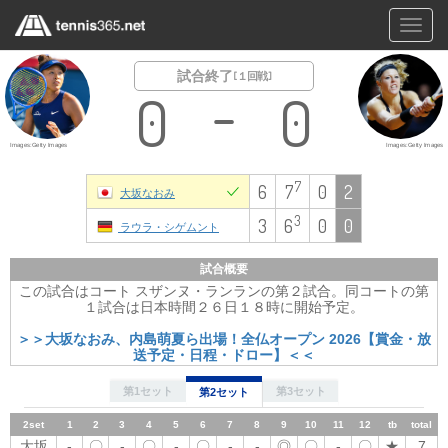
Toggl
navig
試合終了
[ １回戦 ]
0
0
Images:Getty Images
Images:Getty Images
7
6
7
0
2
大坂なおみ
3
3
6
0
0
ラウラ・シゲムント
試合概要
この試合はコート スザンヌ・ランランの第２試合。同コートの第
１試合は日本時間２６日１８時に開始予定。
＞＞大坂なおみ、内島萌夏ら出場！全仏オープン 2026【賞金・放
送予定・日程・ドロー】＜＜
第1セット
第3セット
第2セット
2set
1
1set
2
1
3
2
4
3
5
4
5
6
6
7
7
8
8
9
9
10
10
11
12
11
tb
total
12
tb
total
大坂
-
大坂
〇
〇
-
-
〇
〇
-
-
〇
〇
◎
-
〇
-
-
◎
〇
-
〇
-
-
-
-
6
〇
★
7