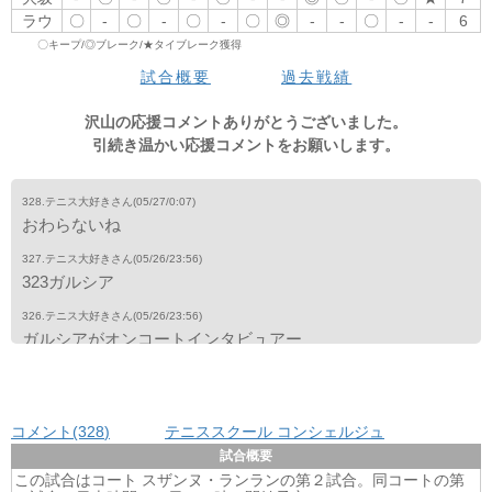
ラウ
〇
ラウ
-
〇
-
〇
-
-
〇
〇
-
-
-
〇
-
◎
〇
-
-
-
-
-
-
〇
-
3
-
-
6
〇キープ/◎ブレーク/★タイブレーク獲得
3set
1
2
3
4
5
6
7
8
9
10
11
12
tb
total
試合概要
過去戦績
大坂
-
-
-
-
-
-
-
-
-
-
-
-
-
0
ラウ
-
-
-
-
-
-
-
-
-
-
-
-
-
0
沢山の応援コメントありがとうございました。
引続き温かい応援コメントをお願いします。
328.テニス大好きさん
(05/27/0:07)
おわらないね
327.テニス大好きさん
(05/26/23:56)
323ガルシア
326.テニス大好きさん
(05/26/23:56)
ガルシアがオンコートインタビュアー
325.テニス大好きさん
(05/26/23:56)
ガルシア仲良し
コメント(328
)
テニススクール コンシェルジュ
324.テニス大好きさん
(05/26/23:56)
肩にひっかききずあるな
試合概要
この試合はコート スザンヌ・ランランの第２試合。同コートの第
323.テニス大好きさん
(05/26/23:55)