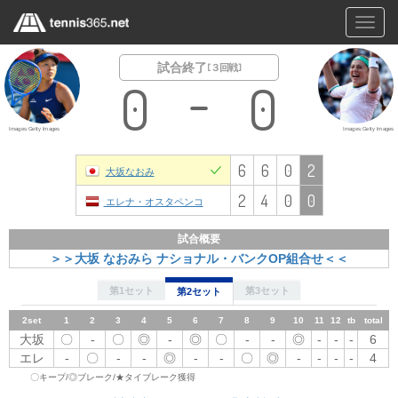
Toggl
navig
試合終了
[ ３回戦 ]
0
0
Images:Getty Images
Images:Getty Images
6
6
0
2
大坂なおみ
2
4
0
0
エレナ・オスタペンコ
試合概要
＞＞大坂 なおみら ナショナル・バンクOP組合せ＜＜
第1セット
第3セット
第2セット
2set
1
1set
2
1
3
2
4
3
4
5
5
6
6
7
7
8
8
9
10
9
11
12
10
tb
total
11
12
tb
total
大坂
〇
大坂
-
〇
〇
◎
◎
〇
-
-
-
◎
◎
〇
〇
◎
-
-
-
-
-
-
◎
-
6
-
-
-
6
エレ
-
エレ
〇
-
-
-
-
-
〇
◎
◎
-
-
-
-
-
〇
-
-
◎
-
-
-
-
2
-
-
-
4
〇キープ/◎ブレーク/★タイブレーク獲得
3set
1
2
3
4
5
6
7
8
9
10
11
12
tb
total