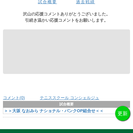
試合概要
過去戦績
大坂
-
-
-
-
-
-
-
-
-
-
-
-
-
0
エレ
-
-
-
-
-
-
-
-
-
-
-
-
-
0
沢山の応援コメントありがとうございました。
引続き温かい応援コメントをお願いします。
コメント(0
)
テニススクール コンシェルジュ
試合概要
＞＞大坂 なおみら ナショナル・バンクOP組合せ＜＜