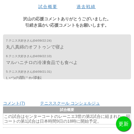
マ
試合概要
過去戦績
沢山の応援コメントありがとうございました。
引続き温かい応援コメントをお願いします。
7.テニス大好きさん
(04/09/22:24)
丸八真綿のオフトゥンで寝よ
6.テニス大好きさん
(04/09/22:10)
マルハニチロの冷凍食品でも食べよ
5.テニス大好きさん
(04/09/21:31)
いつの間にか逆転
4.テニス大好きさん
(04/09/20:51)
なごまん？
コメント(7
)
テニススクール コンシェルジュ
3.テニス大好きさん
(04/09/18:10)
ポモドーロでも食べよ
試合概要
この試合はセンターコートのレーニエ3世の第2試合に組まれた。同
2.テニス大好きさん
(04/09/18:07)
コートの第1試合は日本時間9日の18時に開始予定。
なごや、今日もこーこく伸ばしよろしく！
1.テニス大好きさん
(04/09/17:21)