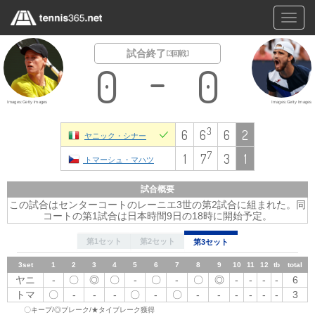
Toggl
navig
試合終了
[ 3回戦 ]
0
0
Images:Getty Images
Images:Getty Images
3
6
6
6
2
ヤニック・シナー
7
1
7
3
1
トマーシュ・マハツ
試合概要
この試合はセンターコートのレーニエ3世の第2試合に組まれた。同
コートの第1試合は日本時間9日の18時に開始予定。
第1セット
第2セット
第3セット
3set
1
2set
1set
2
1
1
2
3
2
3
4
3
4
5
4
5
6
5
6
7
6
8
7
7
9
8
10
8
9
10
11
11
9
12
12
10
tb
tb
total
11
total
12
tb
total
ヤニ
-
ヤニ
ヤ
〇
◎
◎
〇
〇
◎
〇
-
-
〇
〇
◎
-
-
〇
-
-
◎
-
-
-
-
-
6
-
-
6
〇
-
〇
-
-
-
-
◎
〇
◎
〇
-
-
6
ニ
トマ
〇
トマ
-
-
-
-
-
-
〇
-
〇
-
-
〇
-
-
-
-
-
-
-
-
-
-
-
1
-
-
3
ト
〇キープ/◎ブレーク/★タイブレーク獲得
-
〇
-
〇
◎
〇
◎
-
-
-
-
〇
★
7