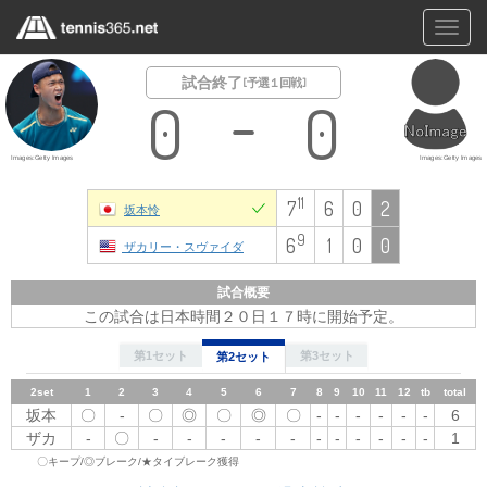
Toggl
navig
試合終了
[ 予選１回戦 ]
0
0
Images:Getty Images
Images:Getty Images
11
7
6
0
2
坂本怜
9
6
1
0
0
ザカリー・スヴァイダ
試合概要
この試合は日本時間２０日１７時に開始予定。
第1セット
第3セット
第2セット
2set
1
1set
2
1
2
3
3
4
4
5
5
6
7
6
8
9
7
10
8
11
9
12
10
tb
11
total
12
tb
total
坂本
〇
坂
-
〇
◎
〇
◎
〇
-
-
-
-
-
-
6
-
〇
-
〇
-
〇
-
〇
-
〇
-
〇
★
7
本
ザカ
-
〇
-
-
-
-
-
-
-
-
-
-
-
1
ザ
〇キープ/◎ブレーク/★タイブレーク獲得
〇
-
〇
-
〇
-
〇
-
〇
-
〇
-
-
6
カ
3set
1
2
3
4
5
6
7
8
9
10
11
12
tb
total