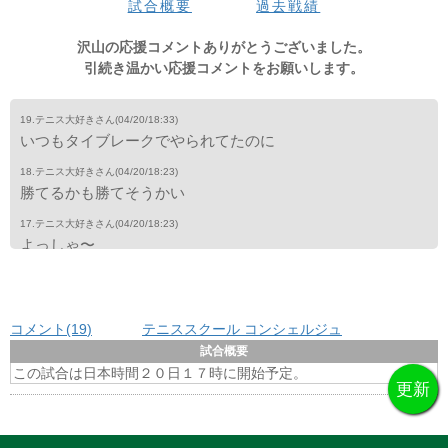
試合概要
過去戦績
坂本
-
-
-
-
-
-
-
-
-
-
-
-
-
0
ザカ
-
-
-
-
-
-
-
-
-
-
-
-
-
0
沢山の応援コメントありがとうございました。
引続き温かい応援コメントをお願いします。
19.テニス大好きさん
(04/20/18:33)
いつもタイブレークでやられてたのに
18.テニス大好きさん
(04/20/18:23)
勝てるかも勝てそうかい
17.テニス大好きさん
(04/20/18:23)
よっしゃ〜
16.テニス大好きさん
(04/20/18:20)
ここブレークしたい
コメント(19
)
テニススクール コンシェルジュ
15.テニス大好きさん
(04/20/18:16)
ワイルドカードもらったん急に出てきたな
試合概要
この試合は日本時間２０日１７時に開始予定。
14.テニス大好きさん
(04/20/18:14)
坂本頑張れー
13.テニス大好きさん
(04/20/18:05)