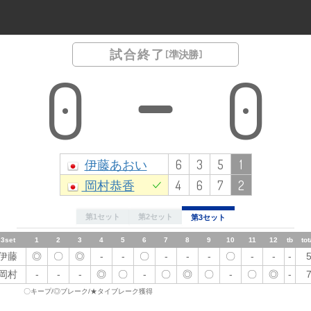
試合終了
[ 準決勝 ]
0
0
伊藤あおい
6
3
5
1
岡村恭香
4
6
7
2
第1セット
第2セット
第3セット
3set
1
1set
2set
2
1
1
3
2
2
4
3
3
4
4
5
5
5
6
6
6
7
7
7
8
8
8
9
9
9
10
10
11
11
10
12
12
tb
tb
11
total
total
12
tb
tot
伊藤
◎
伊藤
伊藤
〇
〇
〇
◎
◎
-
〇
-
-
-
-
-
〇
〇
〇
◎
-
-
〇
-
-
-
-
-
-
-
◎
-
-
〇
-
-
-
-
-
-
3
6
-
-
岡村
-
岡村
岡村
-
-
-
-
〇
-
◎
◎
-
〇
〇
〇
-
-
-
〇
-
〇
◎
-
〇
〇
◎
◎
◎
〇
-
-
-
-
-
-
-
-
-
〇
6
4
◎
-
〇キープ/◎ブレーク/★タイブレーク獲得