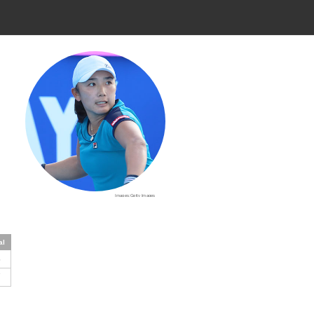
Images:Getty Images
al
5
7