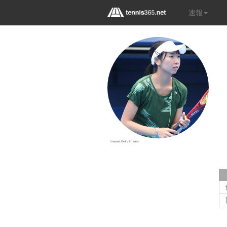
速報
Images:Getty Images