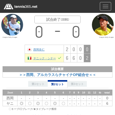
Toggl
navig
試合終了
[ 2回戦 ]
0
0
Images:Getty Images
Images:Getty Images
2
0
0
0
西岡良仁
6
6
0
2
ヤニック・シナー
試合概要
＞＞西岡、アルカラスらチャイナOP組合せ＜＜
第1セット
第3セット
第2セット
2set
1
1set
2
1
2
3
3
4
4
5
5
6
6
7
8
7
9
8
10
9
11
10
12
tb
11
total
12
tb
total
西岡
西岡
-
-
-
◎
-
〇
-
-
-
-
-
-
-
-
-
-
-
-
-
-
-
-
-
-
2
-
-
0
ヤニ
◎
ヤニ
〇
◎
-
◎
-
〇
〇
◎
◎
〇
〇
◎
〇
-
-
-
-
-
-
-
-
-
-
6
-
-
6
〇キープ/◎ブレーク/★タイブレーク獲得
3set
1
2
3
4
5
6
7
8
9
10
11
12
tb
total