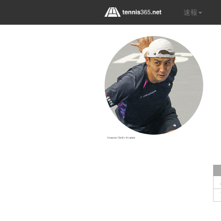
速報
Images:Getty Images