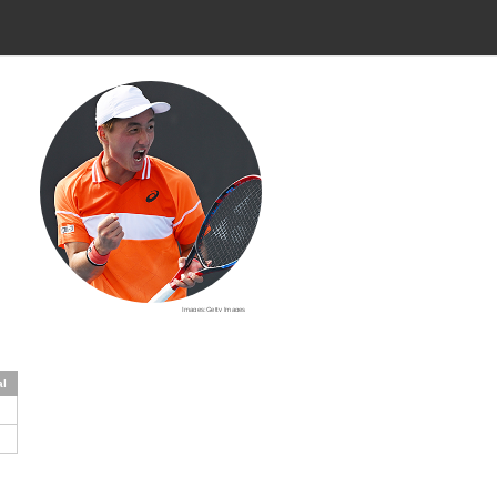
Images:Getty Images
al