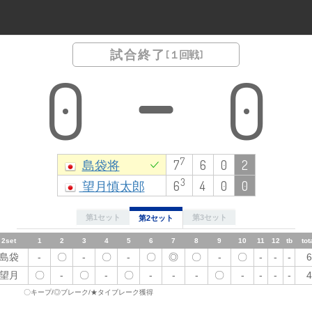
試合終了
[ １回戦 ]
0
0
7
島袋将
7
6
0
2
3
望月慎太郎
6
4
0
0
第1セット
第3セット
第2セット
2set
1
1set
2
1
3
2
3
4
4
5
5
6
6
7
7
8
9
8
10
11
9
12
10
tb
total
11
12
tb
tot
島袋
-
島袋
〇
-
-
-
-
〇
◎
〇
-
-
〇
〇
◎
-
〇
〇
◎
〇
-
-
〇
★
-
7
-
-
6
望月
〇
望月
-
◎
〇
〇
◎
-
-
〇
-
〇
-
-
〇
-
-
-
-
〇
-
〇
-
-
-
6
-
-
4
〇キープ/◎ブレーク/★タイブレーク獲得
3set
1
2
3
4
5
6
7
8
9
10
11
12
tb
total