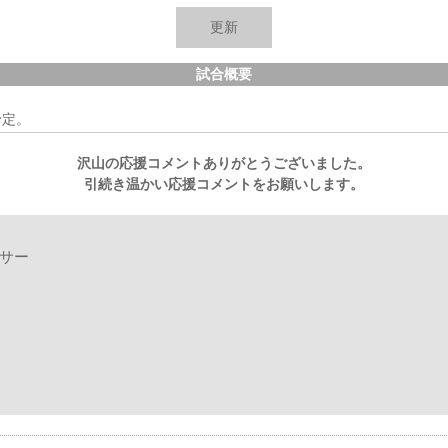
島袋
-
-
-
-
-
-
-
-
-
-
-
-
-
0
望月
-
-
-
-
-
-
-
-
-
-
-
-
-
0
試合概要
予定。
沢山の応援コメントありがとうございました。
引続き温かい応援コメントをお願いします。
ズサー