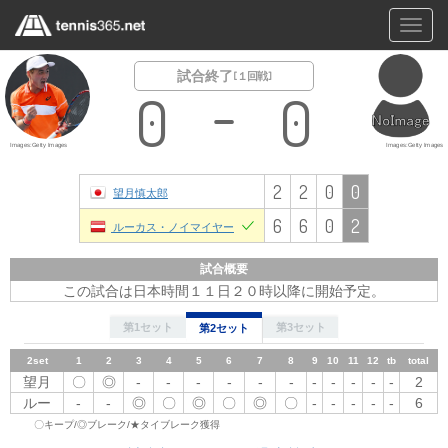
Toggl
navig
試合終了
[ １回戦 ]
0
0
Images:Getty Images
Images:Getty Images
2
2
0
0
望月慎太郎
6
6
0
2
ルーカス・ノイマイヤー
試合概要
この試合は日本時間１１日２０時以降に開始予定。
第1セット
第3セット
第2セット
2set
1
1set
2
1
3
2
3
4
4
5
5
6
6
7
7
8
9
8
10
11
9
12
10
tb
11
total
12
tb
total
望月
〇
望月
◎
-
-
-
-
-
-
-
〇
-
-
〇
-
-
-
-
-
-
-
-
-
-
-
2
-
-
2
ルー
-
ルー
-
◎
◎
〇
◎
〇
〇
◎
-
〇
〇
-
◎
〇
-
〇
-
-
-
-
-
-
-
6
-
-
6
〇キープ/◎ブレーク/★タイブレーク獲得
3set
1
2
3
4
5
6
7
8
9
10
11
12
tb
total