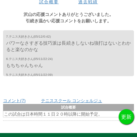
試合概要
過去戦績
望月
-
-
-
-
-
-
-
-
-
-
-
-
-
0
ルー
-
-
-
-
-
-
-
-
-
-
-
-
-
0
沢山の応援コメントありがとうございました。
引続き温かい応援コメントをお願いします。
7.テニス大好きさん
(05/12/0:42)
パワーなさすぎる技巧派は長続きしないね強打はないとわか
ると楽なのかな
6.テニス大好きさん
(05/11/22:24)
もちちゃんちゃん
5.テニス大好きさん
(05/11/22:09)
⊂(°ロ⊂⌒｀つ≡≡≡≡≡≡≡≡≡≡ズサー
4.テニス大好きさん
(05/11/22:09)
４様
コメント(7
)
テニススクール コンシェルジュ
3.テニス大好きさん
(05/11/22:09)
試合概要
3げと
この試合は日本時間１１日２０時以降に開始予定。
2.テニス大好きさん
(05/11/20:20)
頑張れ