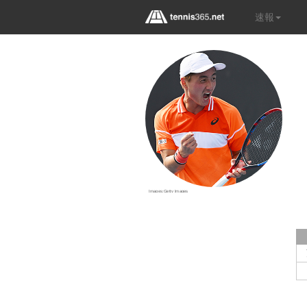
速報
Images:Getty Images