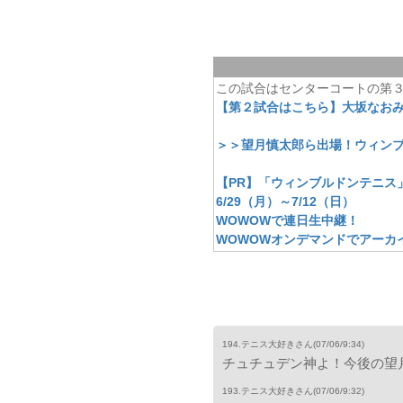
この試合はセンターコートの第
【第２試合はこちら】大坂なおみ
＞＞望月慎太郎ら出場！ウィンブ
【PR】「ウィンブルドンテニス
6/29（月）～7/12（日）
WOWOWで連日生中継！
WOWOWオンデマンドでアーカ
194.テニス大好きさん
(07/06/9:34)
チュチュデン神よ！今後の望月
193.テニス大好きさん
(07/06/9:32)