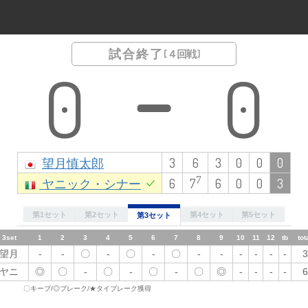
試合終了
[ ４回戦 ]
0
0
望月慎太郎
3
6
3
0
0
0
7
ヤニック・シナー
6
7
6
0
0
3
第1セット
第2セット
第4セット
第5セット
第3セット
3set
1
2set
1set
2
1
1
2
3
2
3
3
4
4
4
5
5
5
6
6
6
7
7
8
7
8
9
10
8
9
10
11
9
11
12
12
10
tb
tb
total
11
total
12
tb
tot
望月
-
望月
望月
-
-
〇
〇
〇
-
-
-
-
〇
-
〇
-
〇
〇
-
-
-
〇
〇
〇
-
-
〇
-
-
-
-
-
-
〇
-
-
-
-
-
3
6
-
-
3
ヤニ
◎
ヤニ
ヤニ
〇
〇
-
-
-
〇
〇
◎
〇
-
〇
〇
-
-
-
〇
〇
〇
-
-
-
〇
〇
〇
◎
-
〇
-
◎
-
-
-
-
★
-
-
6
7
-
-
6
〇キープ/◎ブレーク/★タイブレーク獲得
4set
5set
1
1
2
2
3
3
4
4
5
5
6
6
7
7
8
8
9
9
10
10
11
11
12
12
tb
tb
total
total