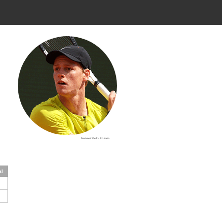
Images:Getty Images
al