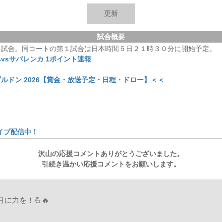
望月
望月
-
-
-
-
-
-
-
-
-
-
-
-
-
-
-
-
-
-
-
-
-
-
-
-
-
-
0
0
ヤニ
ヤニ
-
-
-
-
-
-
-
-
-
-
-
-
-
-
-
-
-
-
-
-
-
-
-
-
-
-
0
0
試合概要
３試合。同コートの第１試合は日本時間５日２１時３０分に開始予定。
vsサバレンカ 1ポイント速報
ルドン 2026【賞金・放送予定・日程・ドロー】＜＜
」
イブ配信中！
沢山の応援コメントありがとうございました。
引続き温かい応援コメントをお願いします。
に力を！💪🔥