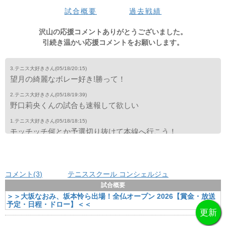
試合概要
過去戦績
沢山の応援コメントありがとうございました。
引続き温かい応援コメントをお願いします。
3.テニス大好きさん
(05/18/20:15)
望月の綺麗なボレー好き!勝って！
2.テニス大好きさん
(05/18/19:39)
野口莉央くんの試合も速報して欲しい
1.テニス大好きさん
(05/18/18:15)
モッチッチ何とか予選切り抜けて本線へ行こう！
コメント(3
)
テニススクール コンシェルジュ
試合概要
＞＞大坂なおみ、坂本怜ら出場！全仏オープン 2026【賞金・放送
予定・日程・ドロー】＜＜