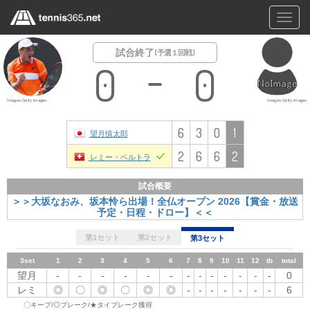
Toggl
navig
試合終了
[ 予選１回戦 ]
0
0
Images:Getty Images
Images:Getty Images
6
3
0
1
望月慎太郎
2
6
6
2
レミー・ベルトラ
試合概要
＞＞大坂なおみ、坂本怜ら出場！全仏オープン 2026【賞金・放送
予定・日程・ドロー】＜＜
第1セット
第2セット
第3セット
3set
1
2set
1set
2
1
1
2
2
3
3
3
4
4
4
5
5
5
6
6
7
6
7
8
8
7
9
9
8
10
10
9
11
11
10
12
12
tb
tb
11
total
total
12
tb
total
望月
望月
望月
-
-
-
-
〇
-
-
-
-
〇
〇
-
-
◎
-
〇
〇
-
◎
-
〇
〇
-
-
-
-
-
-
-
-
-
-
-
-
-
-
-
6
3
-
-
0
レミ
◎
レミ
レミ
〇
〇
〇
◎
-
◎
〇
〇
〇
-
-
〇
-
◎
-
-
〇
◎
-
-
-
-
〇
-
-
-
-
-
-
-
-
-
-
-
-
-
2
6
-
-
6
〇キープ/◎ブレーク/★タイブレーク獲得