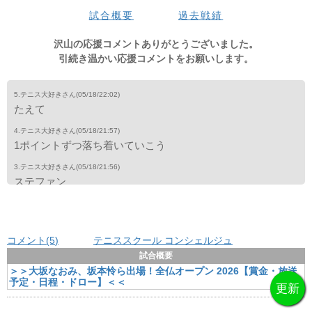
試合概要
過去戦績
沢山の応援コメントありがとうございました。
引続き温かい応援コメントをお願いします。
5.テニス大好きさん
(05/18/22:02)
たえて
4.テニス大好きさん
(05/18/21:57)
1ポイントずつ落ち着いていこう
3.テニス大好きさん
(05/18/21:56)
ステファン
2.テニス大好きさん
(05/18/21:48)
まだまだこれから
コメント(5
)
テニススクール コンシェルジュ
1.テニス大好きさん
(05/18/21:39)
がんばれ
試合概要
＞＞大坂なおみ、坂本怜ら出場！全仏オープン 2026【賞金・放送
予定・日程・ドロー】＜＜