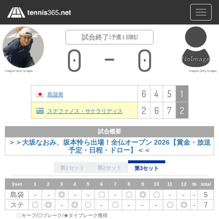
Toggl
navig
試合終了
[ 予選１回戦 ]
0
0
Images:Getty Images
Images:Getty Images
6
4
5
1
島袋将
2
6
7
2
ステファノス・サケラリディス
試合概要
＞＞大坂なおみ、坂本怜ら出場！全仏オープン 2026【賞金・放送
予定・日程・ドロー】＜＜
第1セット
第2セット
第3セット
3set
1
2set
1set
2
1
1
3
2
2
4
3
3
4
5
4
5
5
6
6
6
7
7
7
8
8
8
9
9
9
10
10
11
11
10
12
12
tb
tb
11
total
total
12
tb
total
島袋
-
島袋
島袋
-
-
◎
-
〇
〇
-
◎
-
-
-
〇
-
◎
〇
〇
〇
-
-
◎
〇
〇
〇
-
-
◎
-
-
-
〇
-
-
-
-
-
-
6
4
-
-
5
ステ
〇
ステ
ステ
◎
〇
〇
-
-
-
◎
〇
-
◎
〇
-
〇
-
-
-
-
〇
〇
-
-
-
-
〇
-
-
◎
-
-
-
-
-
-
-
-
〇
2
6
◎
-
7
〇キープ/◎ブレーク/★タイブレーク獲得