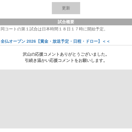
綿貫
-
-
-
-
-
-
-
-
-
-
-
-
-
0
フェ
-
-
-
-
-
-
-
-
-
-
-
-
-
0
試合概要
。同コートの第１試合は日本時間１８日１７時に開始予定。
全仏オープン 2026【賞金・放送予定・日程・ドロー】＜＜
沢山の応援コメントありがとうございました。
引続き温かい応援コメントをお願いします。