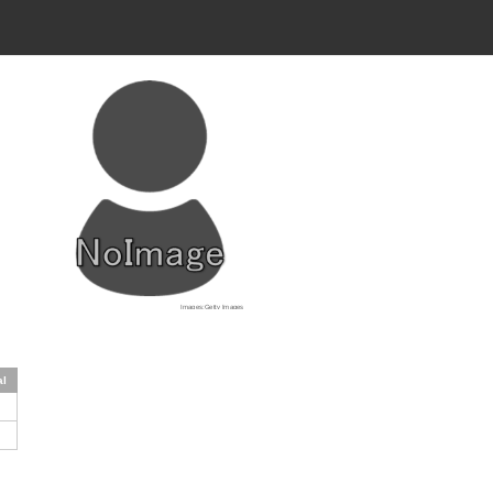
Images:Getty Images
al