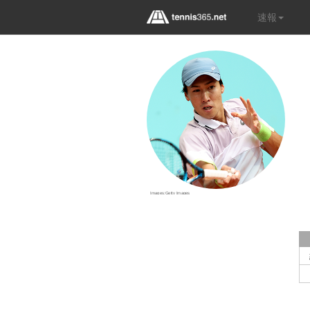
速報
Images:Getty Images