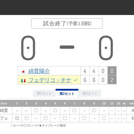
試合終了
[ 予選１回戦 ]
0
0
綿貫陽介
4
4
0
0
フェデリコ・チナ
6
6
0
2
第1セット
第3セット
第2セット
2set
1
1set
2
1
3
2
3
4
4
5
5
6
6
7
7
8
8
9
10
9
11
12
10
tb
total
11
12
tb
tot
綿貫
-
綿貫
-
〇
〇
-
-
-
-
〇
-
◎
-
-
〇
◎
-
〇
〇
-
-
-
-
-
-
4
-
-
4
フェ
◎
フェ
〇
-
-
〇
◎
〇
〇
-
◎
〇
-
◎
-
-
〇
-
〇
-
-
〇
-
-
-
6
-
-
6
〇キープ/◎ブレーク/★タイブレーク獲得
3set
1
2
3
4
5
6
7
8
9
10
11
12
tb
total