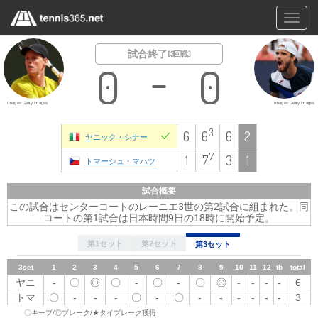
Toggl
navig
試合終了
[ 3回戦 ]
0
0
Images:Getty Images
Images:Getty Images
3
6
6
6
2
ヤニック・シナー
7
1
7
3
1
トマーシュ・マハツ
試合概要
この試合はセンターコートのレーニエ3世の第2試合に組まれた。同
コートの第1試合は日本時間9日の18時に開始予定。
第1セット
第2セット
第3セット
3set
1
2set
1set
2
1
1
2
3
2
3
4
3
4
5
4
5
6
5
6
7
6
8
7
7
9
8
10
8
9
10
11
11
9
12
12
10
tb
tb
total
11
total
12
tb
total
ヤニ
-
ヤニ
ヤ
〇
◎
◎
〇
〇
◎
〇
-
-
〇
〇
◎
-
-
〇
-
-
◎
-
-
-
-
-
6
-
-
6
〇
-
〇
-
-
-
-
◎
〇
◎
〇
-
-
6
ニ
トマ
〇
トマ
-
-
-
-
-
-
〇
-
〇
-
-
〇
-
-
-
-
-
-
-
-
-
-
-
1
-
-
3
ト
〇キープ/◎ブレーク/★タイブレーク獲得
-
〇
-
〇
◎
〇
◎
-
-
-
-
〇
★
7