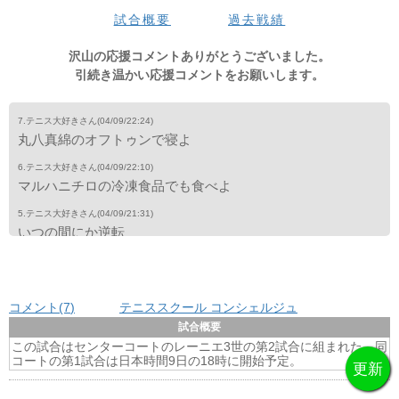
マ
試合概要
過去戦績
沢山の応援コメントありがとうございました。
引続き温かい応援コメントをお願いします。
7.テニス大好きさん
(04/09/22:24)
丸八真綿のオフトゥンで寝よ
6.テニス大好きさん
(04/09/22:10)
マルハニチロの冷凍食品でも食べよ
5.テニス大好きさん
(04/09/21:31)
いつの間にか逆転
4.テニス大好きさん
(04/09/20:51)
なごまん？
コメント(7
)
テニススクール コンシェルジュ
3.テニス大好きさん
(04/09/18:10)
ポモドーロでも食べよ
試合概要
この試合はセンターコートのレーニエ3世の第2試合に組まれた。同
2.テニス大好きさん
(04/09/18:07)
コートの第1試合は日本時間9日の18時に開始予定。
なごや、今日もこーこく伸ばしよろしく！
1.テニス大好きさん
(04/09/17:21)