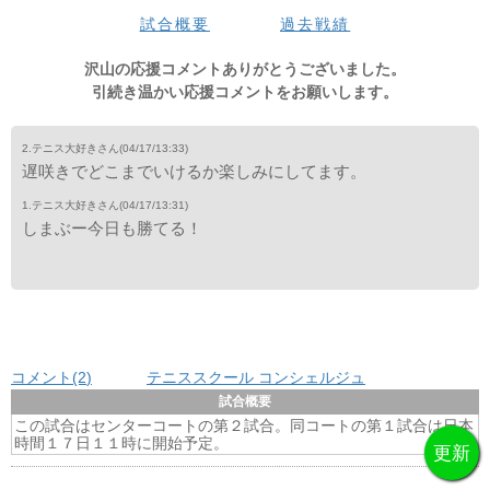
3set
1
2
3
4
5
6
7
8
9
10
11
12
tb
total
試合概要
過去戦績
島袋
-
-
-
-
-
-
-
-
-
-
-
-
-
0
レア
-
-
-
-
-
-
-
-
-
-
-
-
-
0
沢山の応援コメントありがとうございました。
引続き温かい応援コメントをお願いします。
2.テニス大好きさん
(04/17/13:33)
遅咲きでどこまでいけるか楽しみにしてます。
1.テニス大好きさん
(04/17/13:31)
しまぶー今日も勝てる！
コメント(2
)
テニススクール コンシェルジュ
試合概要
この試合はセンターコートの第２試合。同コートの第１試合は日本
時間１７日１１時に開始予定。