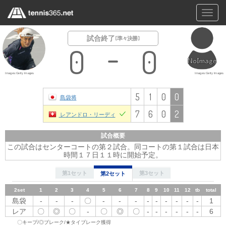
Toggl
navig
試合終了
[ 準々決勝 ]
0
0
Images:Getty Images
Images:Getty Images
5
1
0
0
島袋将
7
6
0
2
レアンドロ・リーディ
試合概要
この試合はセンターコートの第２試合。同コートの第１試合は日本
時間１７日１１時に開始予定。
第1セット
第3セット
第2セット
2set
1
1set
2
1
2
3
3
4
4
5
5
6
7
6
8
9
7
10
8
11
9
12
10
tb
11
total
12
tb
total
島袋
島袋
-
-
-
〇
-
-
〇
〇
-
-
〇
-
-
〇
-
-
〇
-
-
-
-
-
-
-
5
-
-
1
レア
〇
レア
◎
〇
-
〇
〇
-
-
〇
〇
-
〇
◎
-
〇
〇
-
-
〇
-
◎
-
-
-
7
-
-
6
〇キープ/◎ブレーク/★タイブレーク獲得